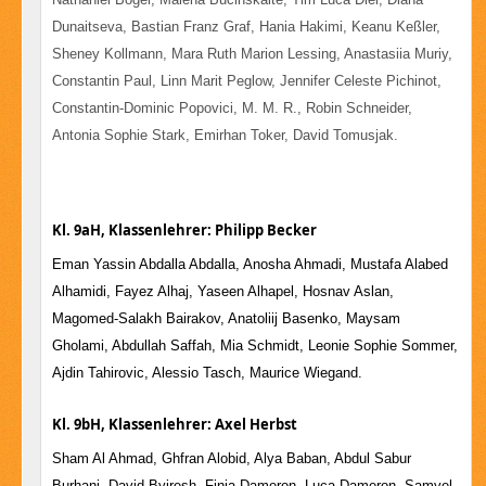
Dunaitseva, Bastian Franz Graf, Hania Hakimi, Keanu Keßler,
Sheney Kollmann, Mara Ruth Marion Lessing, Anastasiia Muriy,
Constantin Paul, Linn Marit Peglow, Jennifer Celeste Pichinot,
Constantin-Dominic Popovici, M. M. R., Robin Schneider,
Antonia Sophie Stark, Emirhan Toker, David Tomusjak.
Kl. 9aH, Klassenlehrer: Philipp Becker
Eman Yassin Abdalla Abdalla, Anosha Ahmadi, Mustafa Alabed
Alhamidi, Fayez Alhaj, Yaseen Alhapel, Hosnav Aslan,
Magomed-Salakh Bairakov, Anatoliij Basenko, Maysam
Gholami, Abdullah Saffah, Mia Schmidt, Leonie Sophie Sommer,
Ajdin Tahirovic, Alessio Tasch, Maurice Wiegand.
Kl. 9bH, Klassenlehrer: Axel Herbst
Sham Al Ahmad, Ghfran Alobid, Alya Baban, Abdul Sabur
Burhani, David Byiresh, Finia Dameron, Luca Dameron, Samvel